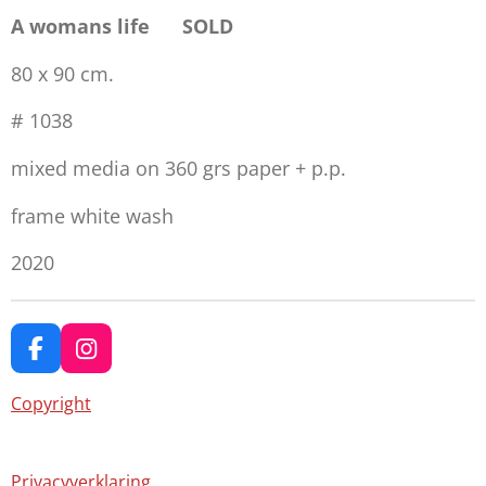
A womans life SOLD
80 x 90 cm.
# 1038
mixed media on 360 grs paper + p.p.
frame white wash
2020
F
I
a
n
c
s
Copyright
e
t
b
a
o
g
Privacyverklaring