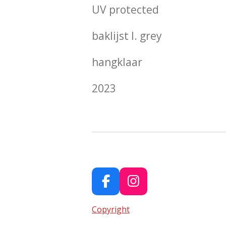
UV protected
baklijst l. grey
hangklaar
2023
F
I
a
n
Copyright
c
s
e
t