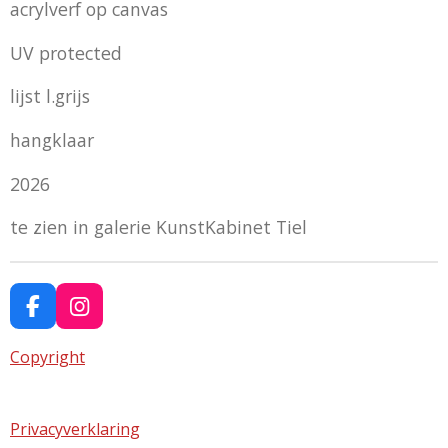
acrylverf op canvas
UV protected
lijst l.grijs
hangklaar
2026
te zien in galerie KunstKabinet Tiel
F
I
a
n
c
s
Copyright
e
t
b
a
o
g
Privacyverklaring
o
r