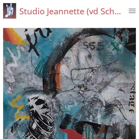
Ga
Studio Jeannette (vd Schaaf)
direct
naar
de
hoofdinhoud