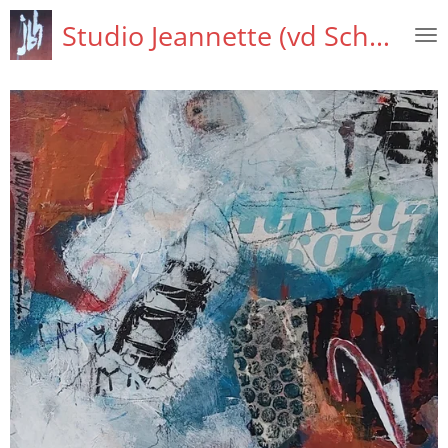
Ga
Studio Jeannette (vd Schaaf)
direct
naar
de
hoofdinhoud